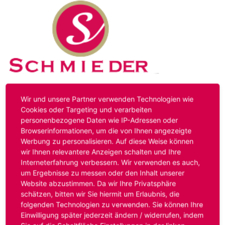
Kontakt
Impressum
Datenschutz
Wir und unsere Partner verwenden Technologien wie
Cookies oder Targeting und verarbeiten
personenbezogene Daten wie IP-Adressen oder
Hinweis:
Das von ihnen aufgerufene Stellenangebot ist
Browserinformationen, um die von Ihnen angezeigte
bereits ausgelaufen. Alternative Stellenanzeigen finden
Werbung zu personalisieren. Auf diese Weise können
Sie unter:
www.schmieder-personal.de/stellenangebote
.
wir Ihnen relevantere Anzeigen schalten und Ihre
Oder Sie bewerben sich
initiativ
und wir suchen für Sie
Interneterfahrung verbessern. Wir verwenden es auch,
passende Stellenangebote.
um Ergebnisse zu messen oder den Inhalt unserer
Website abzustimmen. Da wir Ihre Privatsphäre
schätzen, bitten wir Sie hiermit um Erlaubnis, die
folgenden Technologien zu verwenden. Sie können Ihre
Anmelden
Einwilligung später jederzeit ändern / widerrufen, indem