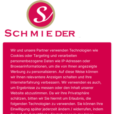
Kontakt
Impressum
Datenschutz
Wir und unsere Partner verwenden Technologien wie
Cookies oder Targeting und verarbeiten
personenbezogene Daten wie IP-Adressen oder
Hinweis:
Das von ihnen aufgerufene Stellenangebot ist
Browserinformationen, um die von Ihnen angezeigte
bereits ausgelaufen. Alternative Stellenanzeigen finden
Werbung zu personalisieren. Auf diese Weise können
Sie unter:
www.schmieder-personal.de/stellenangebote
.
wir Ihnen relevantere Anzeigen schalten und Ihre
Oder Sie bewerben sich
initiativ
und wir suchen für Sie
Interneterfahrung verbessern. Wir verwenden es auch,
passende Stellenangebote.
um Ergebnisse zu messen oder den Inhalt unserer
Website abzustimmen. Da wir Ihre Privatsphäre
schätzen, bitten wir Sie hiermit um Erlaubnis, die
folgenden Technologien zu verwenden. Sie können Ihre
Anmelden
Einwilligung später jederzeit ändern / widerrufen, indem