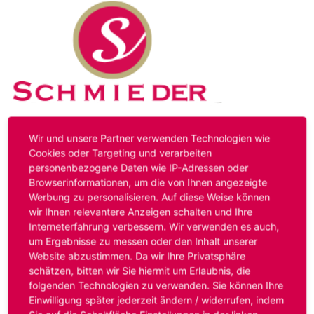
Kontakt
Impressum
Datenschutz
Wir und unsere Partner verwenden Technologien wie
Cookies oder Targeting und verarbeiten
personenbezogene Daten wie IP-Adressen oder
Hinweis:
Das von ihnen aufgerufene Stellenangebot ist
Browserinformationen, um die von Ihnen angezeigte
bereits ausgelaufen. Alternative Stellenanzeigen finden
Werbung zu personalisieren. Auf diese Weise können
Sie unter:
www.schmieder-personal.de/stellenangebote
.
wir Ihnen relevantere Anzeigen schalten und Ihre
Oder Sie bewerben sich
initiativ
und wir suchen für Sie
Interneterfahrung verbessern. Wir verwenden es auch,
passende Stellenangebote.
um Ergebnisse zu messen oder den Inhalt unserer
Website abzustimmen. Da wir Ihre Privatsphäre
schätzen, bitten wir Sie hiermit um Erlaubnis, die
folgenden Technologien zu verwenden. Sie können Ihre
Anmelden
Einwilligung später jederzeit ändern / widerrufen, indem