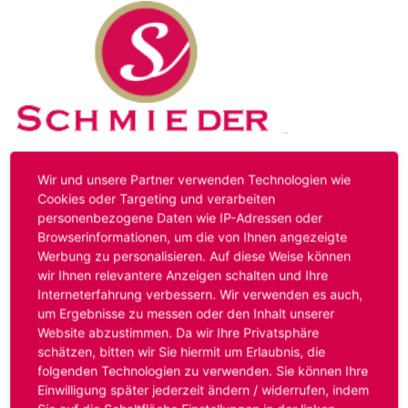
Kontakt
Impressum
Datenschutz
Wir und unsere Partner verwenden Technologien wie
Cookies oder Targeting und verarbeiten
personenbezogene Daten wie IP-Adressen oder
Hinweis:
Das von ihnen aufgerufene Stellenangebot ist
Browserinformationen, um die von Ihnen angezeigte
bereits ausgelaufen. Alternative Stellenanzeigen finden
Werbung zu personalisieren. Auf diese Weise können
Sie unter:
www.schmieder-personal.de/stellenangebote
.
wir Ihnen relevantere Anzeigen schalten und Ihre
Oder Sie bewerben sich
initiativ
und wir suchen für Sie
Interneterfahrung verbessern. Wir verwenden es auch,
passende Stellenangebote.
um Ergebnisse zu messen oder den Inhalt unserer
Website abzustimmen. Da wir Ihre Privatsphäre
schätzen, bitten wir Sie hiermit um Erlaubnis, die
folgenden Technologien zu verwenden. Sie können Ihre
Anmelden
Einwilligung später jederzeit ändern / widerrufen, indem