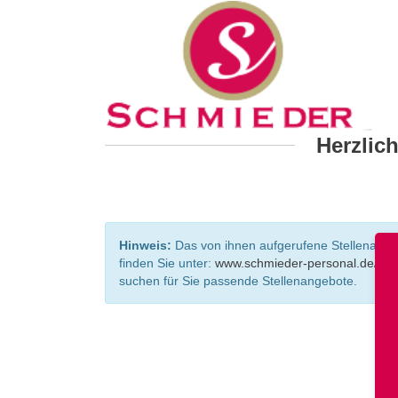
Herzlic
Hinweis:
Das von ihnen aufgerufene Stellenangebo
finden Sie unter:
www.schmieder-personal.de/ste
suchen für Sie passende Stellenangebote.