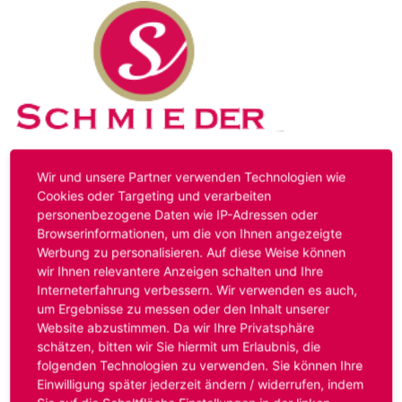
Kontakt
Impressum
Datenschutz
Wir und unsere Partner verwenden Technologien wie
Cookies oder Targeting und verarbeiten
personenbezogene Daten wie IP-Adressen oder
Hinweis:
Das von ihnen aufgerufene Stellenangebot ist
Browserinformationen, um die von Ihnen angezeigte
bereits ausgelaufen. Alternative Stellenanzeigen finden
Werbung zu personalisieren. Auf diese Weise können
Sie unter:
www.schmieder-personal.de/stellenangebote
.
wir Ihnen relevantere Anzeigen schalten und Ihre
Oder Sie bewerben sich
initiativ
und wir suchen für Sie
Interneterfahrung verbessern. Wir verwenden es auch,
passende Stellenangebote.
um Ergebnisse zu messen oder den Inhalt unserer
Website abzustimmen. Da wir Ihre Privatsphäre
schätzen, bitten wir Sie hiermit um Erlaubnis, die
folgenden Technologien zu verwenden. Sie können Ihre
Anmelden
Einwilligung später jederzeit ändern / widerrufen, indem