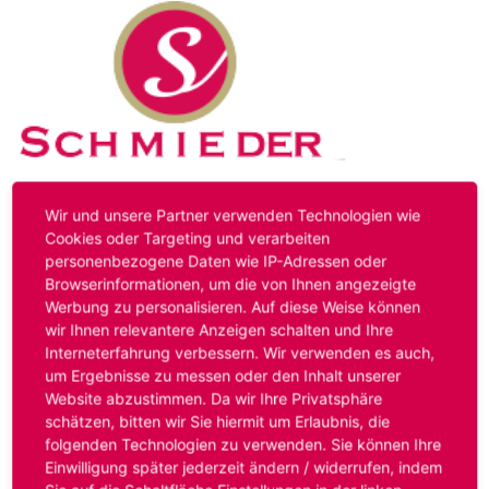
Kontakt
Impressum
Datenschutz
Wir und unsere Partner verwenden Technologien wie
Cookies oder Targeting und verarbeiten
personenbezogene Daten wie IP-Adressen oder
Hinweis:
Das von ihnen aufgerufene Stellenangebot ist
Browserinformationen, um die von Ihnen angezeigte
bereits ausgelaufen. Alternative Stellenanzeigen finden
Werbung zu personalisieren. Auf diese Weise können
Sie unter:
www.schmieder-personal.de/stellenangebote
.
wir Ihnen relevantere Anzeigen schalten und Ihre
Oder Sie bewerben sich
initiativ
und wir suchen für Sie
Interneterfahrung verbessern. Wir verwenden es auch,
passende Stellenangebote.
um Ergebnisse zu messen oder den Inhalt unserer
Website abzustimmen. Da wir Ihre Privatsphäre
schätzen, bitten wir Sie hiermit um Erlaubnis, die
folgenden Technologien zu verwenden. Sie können Ihre
Anmelden
Einwilligung später jederzeit ändern / widerrufen, indem