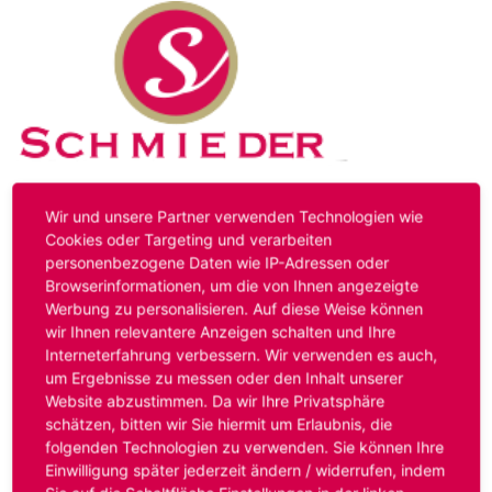
Kontakt
Impressum
Datenschutz
Wir und unsere Partner verwenden Technologien wie
Cookies oder Targeting und verarbeiten
personenbezogene Daten wie IP-Adressen oder
Hinweis:
Das von ihnen aufgerufene Stellenangebot ist
Browserinformationen, um die von Ihnen angezeigte
bereits ausgelaufen. Alternative Stellenanzeigen finden
Werbung zu personalisieren. Auf diese Weise können
Sie unter:
www.schmieder-personal.de/stellenangebote
.
wir Ihnen relevantere Anzeigen schalten und Ihre
Oder Sie bewerben sich
initiativ
und wir suchen für Sie
Interneterfahrung verbessern. Wir verwenden es auch,
passende Stellenangebote.
um Ergebnisse zu messen oder den Inhalt unserer
Website abzustimmen. Da wir Ihre Privatsphäre
schätzen, bitten wir Sie hiermit um Erlaubnis, die
folgenden Technologien zu verwenden. Sie können Ihre
Anmelden
Einwilligung später jederzeit ändern / widerrufen, indem