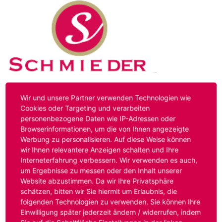
Kontakt
Impressum
Datenschutz
Wir und unsere Partner verwenden Technologien wie
Cookies oder Targeting und verarbeiten
personenbezogene Daten wie IP-Adressen oder
Hinweis:
Das von ihnen aufgerufene Stellenangebot ist
Browserinformationen, um die von Ihnen angezeigte
bereits ausgelaufen. Alternative Stellenanzeigen finden
Werbung zu personalisieren. Auf diese Weise können
Sie unter:
www.schmieder-personal.de/stellenangebote
.
wir Ihnen relevantere Anzeigen schalten und Ihre
Oder Sie bewerben sich
initiativ
und wir suchen für Sie
Interneterfahrung verbessern. Wir verwenden es auch,
passende Stellenangebote.
um Ergebnisse zu messen oder den Inhalt unserer
Website abzustimmen. Da wir Ihre Privatsphäre
schätzen, bitten wir Sie hiermit um Erlaubnis, die
folgenden Technologien zu verwenden. Sie können Ihre
Anmelden
Einwilligung später jederzeit ändern / widerrufen, indem