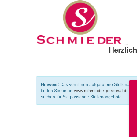
Herzlic
Hinweis:
Das von ihnen aufgerufene Stellenangebo
finden Sie unter:
www.schmieder-personal.de/ste
suchen für Sie passende Stellenangebote.