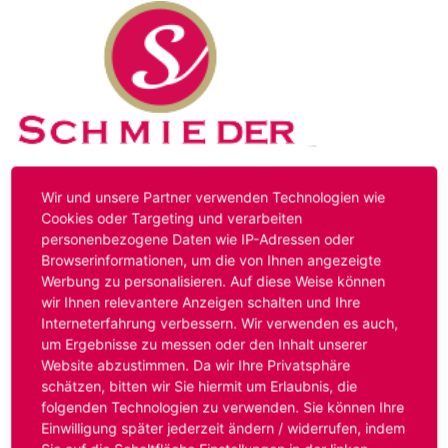
Kontakt
Impressum
Datenschutz
Wir und unsere Partner verwenden Technologien wie
Cookies oder Targeting und verarbeiten
personenbezogene Daten wie IP-Adressen oder
Hinweis:
Das von ihnen aufgerufene Stellenangebot ist
Browserinformationen, um die von Ihnen angezeigte
bereits ausgelaufen. Alternative Stellenanzeigen finden
Werbung zu personalisieren. Auf diese Weise können
Sie unter:
www.schmieder-personal.de/stellenangebote
.
wir Ihnen relevantere Anzeigen schalten und Ihre
Oder Sie bewerben sich
initiativ
und wir suchen für Sie
Interneterfahrung verbessern. Wir verwenden es auch,
passende Stellenangebote.
um Ergebnisse zu messen oder den Inhalt unserer
Website abzustimmen. Da wir Ihre Privatsphäre
schätzen, bitten wir Sie hiermit um Erlaubnis, die
folgenden Technologien zu verwenden. Sie können Ihre
Anmelden
Einwilligung später jederzeit ändern / widerrufen, indem