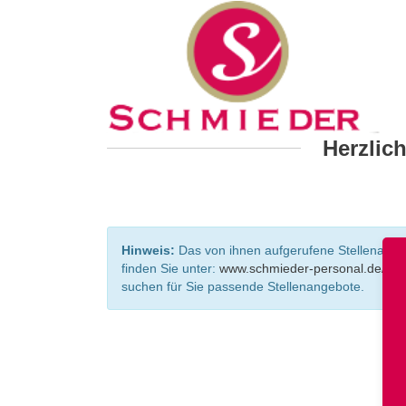
Herzlic
Hinweis:
Das von ihnen aufgerufene Stellenangebo
finden Sie unter:
www.schmieder-personal.de/ste
suchen für Sie passende Stellenangebote.