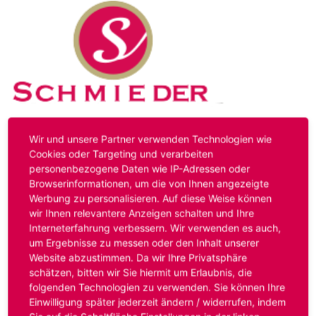
Kontakt
Impressum
Datenschutz
Wir und unsere Partner verwenden Technologien wie
Cookies oder Targeting und verarbeiten
personenbezogene Daten wie IP-Adressen oder
Hinweis:
Das von ihnen aufgerufene Stellenangebot ist
Browserinformationen, um die von Ihnen angezeigte
bereits ausgelaufen. Alternative Stellenanzeigen finden
Werbung zu personalisieren. Auf diese Weise können
Sie unter:
www.schmieder-personal.de/stellenangebote
.
wir Ihnen relevantere Anzeigen schalten und Ihre
Oder Sie bewerben sich
initiativ
und wir suchen für Sie
Interneterfahrung verbessern. Wir verwenden es auch,
passende Stellenangebote.
um Ergebnisse zu messen oder den Inhalt unserer
Website abzustimmen. Da wir Ihre Privatsphäre
schätzen, bitten wir Sie hiermit um Erlaubnis, die
folgenden Technologien zu verwenden. Sie können Ihre
Anmelden
Einwilligung später jederzeit ändern / widerrufen, indem