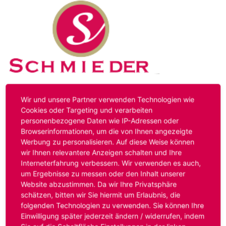
Kontakt
Impressum
Datenschutz
Wir und unsere Partner verwenden Technologien wie
Cookies oder Targeting und verarbeiten
personenbezogene Daten wie IP-Adressen oder
Hinweis:
Das von ihnen aufgerufene Stellenangebot ist
Browserinformationen, um die von Ihnen angezeigte
bereits ausgelaufen. Alternative Stellenanzeigen finden
Werbung zu personalisieren. Auf diese Weise können
Sie unter:
www.schmieder-personal.de/stellenangebote
.
wir Ihnen relevantere Anzeigen schalten und Ihre
Oder Sie bewerben sich
initiativ
und wir suchen für Sie
Interneterfahrung verbessern. Wir verwenden es auch,
passende Stellenangebote.
um Ergebnisse zu messen oder den Inhalt unserer
Website abzustimmen. Da wir Ihre Privatsphäre
schätzen, bitten wir Sie hiermit um Erlaubnis, die
folgenden Technologien zu verwenden. Sie können Ihre
Anmelden
Einwilligung später jederzeit ändern / widerrufen, indem