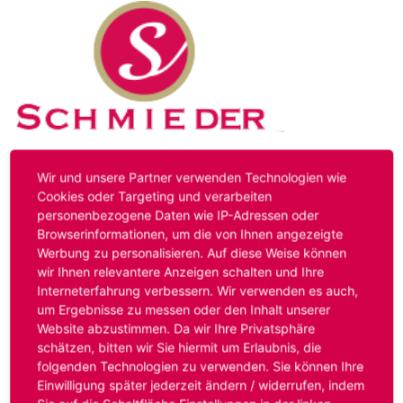
Kontakt
Impressum
Datenschutz
Wir und unsere Partner verwenden Technologien wie
Cookies oder Targeting und verarbeiten
personenbezogene Daten wie IP-Adressen oder
Hinweis:
Das von ihnen aufgerufene Stellenangebot ist
Browserinformationen, um die von Ihnen angezeigte
bereits ausgelaufen. Alternative Stellenanzeigen finden
Werbung zu personalisieren. Auf diese Weise können
Sie unter:
www.schmieder-personal.de/stellenangebote
.
wir Ihnen relevantere Anzeigen schalten und Ihre
Oder Sie bewerben sich
initiativ
und wir suchen für Sie
Interneterfahrung verbessern. Wir verwenden es auch,
passende Stellenangebote.
um Ergebnisse zu messen oder den Inhalt unserer
Website abzustimmen. Da wir Ihre Privatsphäre
schätzen, bitten wir Sie hiermit um Erlaubnis, die
folgenden Technologien zu verwenden. Sie können Ihre
Anmelden
Einwilligung später jederzeit ändern / widerrufen, indem