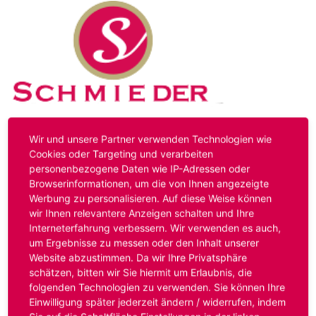
Kontakt
Impressum
Datenschutz
Wir und unsere Partner verwenden Technologien wie
Cookies oder Targeting und verarbeiten
personenbezogene Daten wie IP-Adressen oder
Hinweis:
Das von ihnen aufgerufene Stellenangebot ist
Browserinformationen, um die von Ihnen angezeigte
bereits ausgelaufen. Alternative Stellenanzeigen finden
Werbung zu personalisieren. Auf diese Weise können
Sie unter:
www.schmieder-personal.de/stellenangebote
.
wir Ihnen relevantere Anzeigen schalten und Ihre
Oder Sie bewerben sich
initiativ
und wir suchen für Sie
Interneterfahrung verbessern. Wir verwenden es auch,
passende Stellenangebote.
um Ergebnisse zu messen oder den Inhalt unserer
Website abzustimmen. Da wir Ihre Privatsphäre
schätzen, bitten wir Sie hiermit um Erlaubnis, die
folgenden Technologien zu verwenden. Sie können Ihre
Anmelden
Einwilligung später jederzeit ändern / widerrufen, indem