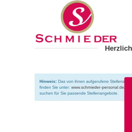
Herzlic
Hinweis:
Das von ihnen aufgerufene Stellenangebo
finden Sie unter:
www.schmieder-personal.de/ste
suchen für Sie passende Stellenangebote.