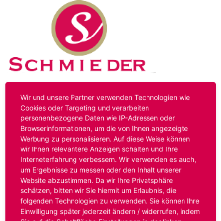
Kontakt
Impressum
Datenschutz
Wir und unsere Partner verwenden Technologien wie
Cookies oder Targeting und verarbeiten
personenbezogene Daten wie IP-Adressen oder
Hinweis:
Das von ihnen aufgerufene Stellenangebot ist
Browserinformationen, um die von Ihnen angezeigte
bereits ausgelaufen. Alternative Stellenanzeigen finden
Werbung zu personalisieren. Auf diese Weise können
Sie unter:
www.schmieder-personal.de/stellenangebote
.
wir Ihnen relevantere Anzeigen schalten und Ihre
Oder Sie bewerben sich
initiativ
und wir suchen für Sie
Interneterfahrung verbessern. Wir verwenden es auch,
passende Stellenangebote.
um Ergebnisse zu messen oder den Inhalt unserer
Website abzustimmen. Da wir Ihre Privatsphäre
schätzen, bitten wir Sie hiermit um Erlaubnis, die
folgenden Technologien zu verwenden. Sie können Ihre
Anmelden
Einwilligung später jederzeit ändern / widerrufen, indem