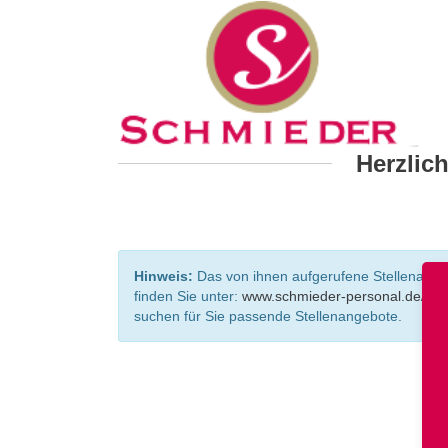
Herzlic
Hinweis:
Das von ihnen aufgerufene Stellenangebo
finden Sie unter:
www.schmieder-personal.de/ste
suchen für Sie passende Stellenangebote.