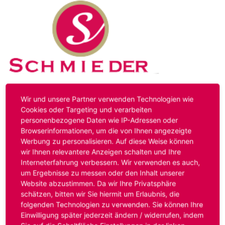
Kontakt
Impressum
Datenschutz
Wir und unsere Partner verwenden Technologien wie
Cookies oder Targeting und verarbeiten
personenbezogene Daten wie IP-Adressen oder
Hinweis:
Das von ihnen aufgerufene Stellenangebot ist
Browserinformationen, um die von Ihnen angezeigte
bereits ausgelaufen. Alternative Stellenanzeigen finden
Werbung zu personalisieren. Auf diese Weise können
Sie unter:
www.schmieder-personal.de/stellenangebote
.
wir Ihnen relevantere Anzeigen schalten und Ihre
Oder Sie bewerben sich
initiativ
und wir suchen für Sie
Interneterfahrung verbessern. Wir verwenden es auch,
passende Stellenangebote.
um Ergebnisse zu messen oder den Inhalt unserer
Website abzustimmen. Da wir Ihre Privatsphäre
schätzen, bitten wir Sie hiermit um Erlaubnis, die
folgenden Technologien zu verwenden. Sie können Ihre
Anmelden
Einwilligung später jederzeit ändern / widerrufen, indem