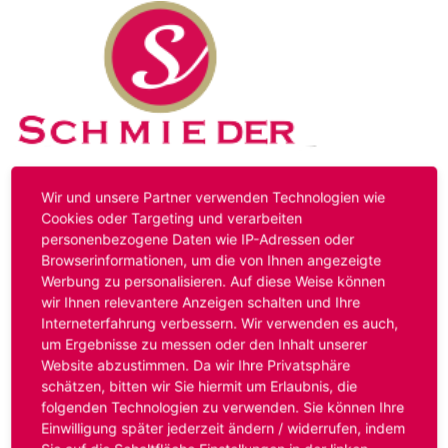
Kontakt
Impressum
Datenschutz
Wir und unsere Partner verwenden Technologien wie
Cookies oder Targeting und verarbeiten
personenbezogene Daten wie IP-Adressen oder
Hinweis:
Das von ihnen aufgerufene Stellenangebot ist
Browserinformationen, um die von Ihnen angezeigte
bereits ausgelaufen. Alternative Stellenanzeigen finden
Werbung zu personalisieren. Auf diese Weise können
Sie unter:
www.schmieder-personal.de/stellenangebote
.
wir Ihnen relevantere Anzeigen schalten und Ihre
Oder Sie bewerben sich
initiativ
und wir suchen für Sie
Interneterfahrung verbessern. Wir verwenden es auch,
passende Stellenangebote.
um Ergebnisse zu messen oder den Inhalt unserer
Website abzustimmen. Da wir Ihre Privatsphäre
schätzen, bitten wir Sie hiermit um Erlaubnis, die
folgenden Technologien zu verwenden. Sie können Ihre
Anmelden
Einwilligung später jederzeit ändern / widerrufen, indem