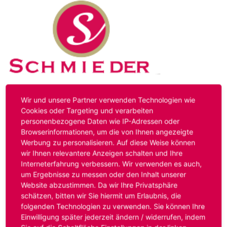
Kontakt
Impressum
Datenschutz
Wir und unsere Partner verwenden Technologien wie
Cookies oder Targeting und verarbeiten
personenbezogene Daten wie IP-Adressen oder
Hinweis:
Das von ihnen aufgerufene Stellenangebot ist
Browserinformationen, um die von Ihnen angezeigte
bereits ausgelaufen. Alternative Stellenanzeigen finden
Werbung zu personalisieren. Auf diese Weise können
Sie unter:
www.schmieder-personal.de/stellenangebote
.
wir Ihnen relevantere Anzeigen schalten und Ihre
Oder Sie bewerben sich
initiativ
und wir suchen für Sie
Interneterfahrung verbessern. Wir verwenden es auch,
passende Stellenangebote.
um Ergebnisse zu messen oder den Inhalt unserer
Website abzustimmen. Da wir Ihre Privatsphäre
schätzen, bitten wir Sie hiermit um Erlaubnis, die
folgenden Technologien zu verwenden. Sie können Ihre
Anmelden
Einwilligung später jederzeit ändern / widerrufen, indem