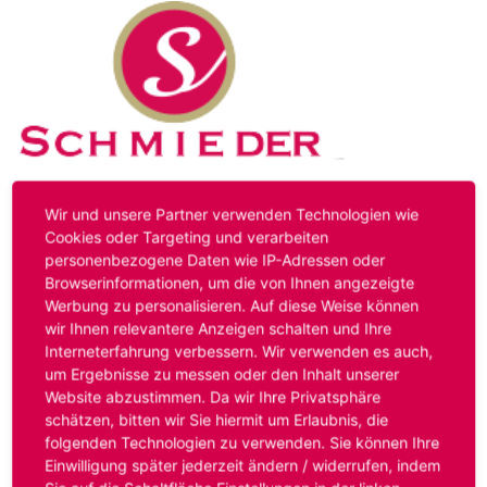
Kontakt
Impressum
Datenschutz
Wir und unsere Partner verwenden Technologien wie
Cookies oder Targeting und verarbeiten
personenbezogene Daten wie IP-Adressen oder
Hinweis:
Das von ihnen aufgerufene Stellenangebot ist
Browserinformationen, um die von Ihnen angezeigte
bereits ausgelaufen. Alternative Stellenanzeigen finden
Werbung zu personalisieren. Auf diese Weise können
Sie unter:
www.schmieder-personal.de/stellenangebote
.
wir Ihnen relevantere Anzeigen schalten und Ihre
Oder Sie bewerben sich
initiativ
und wir suchen für Sie
Interneterfahrung verbessern. Wir verwenden es auch,
passende Stellenangebote.
um Ergebnisse zu messen oder den Inhalt unserer
Website abzustimmen. Da wir Ihre Privatsphäre
schätzen, bitten wir Sie hiermit um Erlaubnis, die
folgenden Technologien zu verwenden. Sie können Ihre
Anmelden
Einwilligung später jederzeit ändern / widerrufen, indem