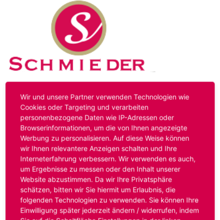
Kontakt
Impressum
Datenschutz
Wir und unsere Partner verwenden Technologien wie
Cookies oder Targeting und verarbeiten
personenbezogene Daten wie IP-Adressen oder
Hinweis:
Das von ihnen aufgerufene Stellenangebot ist
Browserinformationen, um die von Ihnen angezeigte
bereits ausgelaufen. Alternative Stellenanzeigen finden
Werbung zu personalisieren. Auf diese Weise können
Sie unter:
www.schmieder-personal.de/stellenangebote
.
wir Ihnen relevantere Anzeigen schalten und Ihre
Oder Sie bewerben sich
initiativ
und wir suchen für Sie
Interneterfahrung verbessern. Wir verwenden es auch,
passende Stellenangebote.
um Ergebnisse zu messen oder den Inhalt unserer
Website abzustimmen. Da wir Ihre Privatsphäre
schätzen, bitten wir Sie hiermit um Erlaubnis, die
folgenden Technologien zu verwenden. Sie können Ihre
Anmelden
Einwilligung später jederzeit ändern / widerrufen, indem