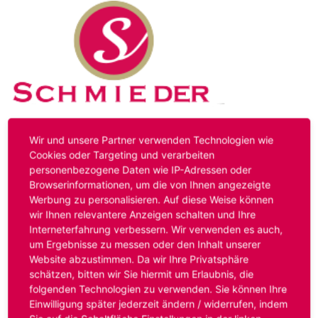
Kontakt
Impressum
Datenschutz
Wir und unsere Partner verwenden Technologien wie
Cookies oder Targeting und verarbeiten
personenbezogene Daten wie IP-Adressen oder
Hinweis:
Das von ihnen aufgerufene Stellenangebot ist
Browserinformationen, um die von Ihnen angezeigte
bereits ausgelaufen. Alternative Stellenanzeigen finden
Werbung zu personalisieren. Auf diese Weise können
Sie unter:
www.schmieder-personal.de/stellenangebote
.
wir Ihnen relevantere Anzeigen schalten und Ihre
Oder Sie bewerben sich
initiativ
und wir suchen für Sie
Interneterfahrung verbessern. Wir verwenden es auch,
passende Stellenangebote.
um Ergebnisse zu messen oder den Inhalt unserer
Website abzustimmen. Da wir Ihre Privatsphäre
schätzen, bitten wir Sie hiermit um Erlaubnis, die
folgenden Technologien zu verwenden. Sie können Ihre
Anmelden
Einwilligung später jederzeit ändern / widerrufen, indem