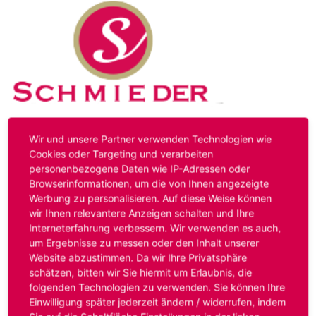
Kontakt
Impressum
Datenschutz
Wir und unsere Partner verwenden Technologien wie
Cookies oder Targeting und verarbeiten
personenbezogene Daten wie IP-Adressen oder
Hinweis:
Das von ihnen aufgerufene Stellenangebot ist
Browserinformationen, um die von Ihnen angezeigte
bereits ausgelaufen. Alternative Stellenanzeigen finden
Werbung zu personalisieren. Auf diese Weise können
Sie unter:
www.schmieder-personal.de/stellenangebote
.
wir Ihnen relevantere Anzeigen schalten und Ihre
Oder Sie bewerben sich
initiativ
und wir suchen für Sie
Interneterfahrung verbessern. Wir verwenden es auch,
passende Stellenangebote.
um Ergebnisse zu messen oder den Inhalt unserer
Website abzustimmen. Da wir Ihre Privatsphäre
schätzen, bitten wir Sie hiermit um Erlaubnis, die
folgenden Technologien zu verwenden. Sie können Ihre
Anmelden
Einwilligung später jederzeit ändern / widerrufen, indem