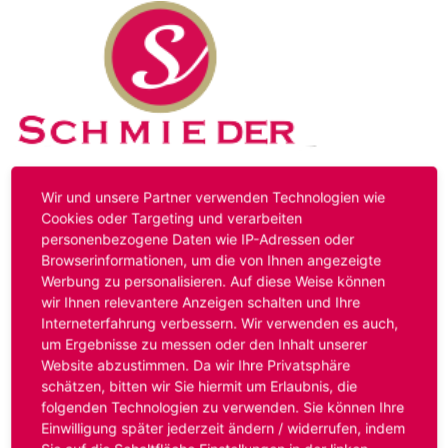
Kontakt
Impressum
Datenschutz
Wir und unsere Partner verwenden Technologien wie
Cookies oder Targeting und verarbeiten
personenbezogene Daten wie IP-Adressen oder
Hinweis:
Das von ihnen aufgerufene Stellenangebot ist
Browserinformationen, um die von Ihnen angezeigte
bereits ausgelaufen. Alternative Stellenanzeigen finden
Werbung zu personalisieren. Auf diese Weise können
Sie unter:
www.schmieder-personal.de/stellenangebote
.
wir Ihnen relevantere Anzeigen schalten und Ihre
Oder Sie bewerben sich
initiativ
und wir suchen für Sie
Interneterfahrung verbessern. Wir verwenden es auch,
passende Stellenangebote.
um Ergebnisse zu messen oder den Inhalt unserer
Website abzustimmen. Da wir Ihre Privatsphäre
schätzen, bitten wir Sie hiermit um Erlaubnis, die
folgenden Technologien zu verwenden. Sie können Ihre
Anmelden
Einwilligung später jederzeit ändern / widerrufen, indem