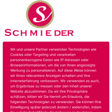
Kontakt
Impressum
Datenschutz
Wir und unsere Partner verwenden Technologien wie
Cookies oder Targeting und verarbeiten
personenbezogene Daten wie IP-Adressen oder
Hinweis:
Das von ihnen aufgerufene Stellenangebot ist
Browserinformationen, um die von Ihnen angezeigte
bereits ausgelaufen. Alternative Stellenanzeigen finden
Werbung zu personalisieren. Auf diese Weise können
Sie unter:
www.schmieder-personal.de/stellenangebote
.
wir Ihnen relevantere Anzeigen schalten und Ihre
Oder Sie bewerben sich
initiativ
und wir suchen für Sie
Interneterfahrung verbessern. Wir verwenden es auch,
passende Stellenangebote.
um Ergebnisse zu messen oder den Inhalt unserer
Website abzustimmen. Da wir Ihre Privatsphäre
schätzen, bitten wir Sie hiermit um Erlaubnis, die
folgenden Technologien zu verwenden. Sie können Ihre
Anmelden
Einwilligung später jederzeit ändern / widerrufen, indem