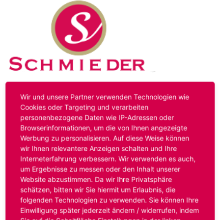
Kontakt
Impressum
Datenschutz
Wir und unsere Partner verwenden Technologien wie
Cookies oder Targeting und verarbeiten
personenbezogene Daten wie IP-Adressen oder
Hinweis:
Das von ihnen aufgerufene Stellenangebot ist
Browserinformationen, um die von Ihnen angezeigte
bereits ausgelaufen. Alternative Stellenanzeigen finden
Werbung zu personalisieren. Auf diese Weise können
Sie unter:
www.schmieder-personal.de/stellenangebote
.
wir Ihnen relevantere Anzeigen schalten und Ihre
Oder Sie bewerben sich
initiativ
und wir suchen für Sie
Interneterfahrung verbessern. Wir verwenden es auch,
passende Stellenangebote.
um Ergebnisse zu messen oder den Inhalt unserer
Website abzustimmen. Da wir Ihre Privatsphäre
schätzen, bitten wir Sie hiermit um Erlaubnis, die
folgenden Technologien zu verwenden. Sie können Ihre
Anmelden
Einwilligung später jederzeit ändern / widerrufen, indem