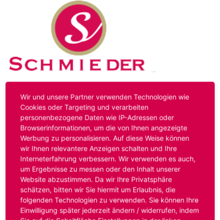
Kontakt
Impressum
Datenschutz
Wir und unsere Partner verwenden Technologien wie
Cookies oder Targeting und verarbeiten
personenbezogene Daten wie IP-Adressen oder
Hinweis:
Das von ihnen aufgerufene Stellenangebot ist
Browserinformationen, um die von Ihnen angezeigte
bereits ausgelaufen. Alternative Stellenanzeigen finden
Werbung zu personalisieren. Auf diese Weise können
Sie unter:
www.schmieder-personal.de/stellenangebote
.
wir Ihnen relevantere Anzeigen schalten und Ihre
Oder Sie bewerben sich
initiativ
und wir suchen für Sie
Interneterfahrung verbessern. Wir verwenden es auch,
passende Stellenangebote.
um Ergebnisse zu messen oder den Inhalt unserer
Website abzustimmen. Da wir Ihre Privatsphäre
schätzen, bitten wir Sie hiermit um Erlaubnis, die
folgenden Technologien zu verwenden. Sie können Ihre
Anmelden
Einwilligung später jederzeit ändern / widerrufen, indem