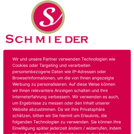
Kontakt
Impressum
Datenschutz
Wir und unsere Partner verwenden Technologien wie
Cookies oder Targeting und verarbeiten
personenbezogene Daten wie IP-Adressen oder
Hinweis:
Das von ihnen aufgerufene Stellenangebot ist
Browserinformationen, um die von Ihnen angezeigte
bereits ausgelaufen. Alternative Stellenanzeigen finden
Werbung zu personalisieren. Auf diese Weise können
Sie unter:
www.schmieder-personal.de/stellenangebote
.
wir Ihnen relevantere Anzeigen schalten und Ihre
Oder Sie bewerben sich
initiativ
und wir suchen für Sie
Interneterfahrung verbessern. Wir verwenden es auch,
passende Stellenangebote.
um Ergebnisse zu messen oder den Inhalt unserer
Website abzustimmen. Da wir Ihre Privatsphäre
schätzen, bitten wir Sie hiermit um Erlaubnis, die
folgenden Technologien zu verwenden. Sie können Ihre
Anmelden
Einwilligung später jederzeit ändern / widerrufen, indem