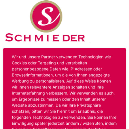
Kontakt
Impressum
Datenschutz
Wir und unsere Partner verwenden Technologien wie
Cookies oder Targeting und verarbeiten
personenbezogene Daten wie IP-Adressen oder
Hinweis:
Das von ihnen aufgerufene Stellenangebot ist
Browserinformationen, um die von Ihnen angezeigte
bereits ausgelaufen. Alternative Stellenanzeigen finden
Werbung zu personalisieren. Auf diese Weise können
Sie unter:
www.schmieder-personal.de/stellenangebote
.
wir Ihnen relevantere Anzeigen schalten und Ihre
Oder Sie bewerben sich
initiativ
und wir suchen für Sie
Interneterfahrung verbessern. Wir verwenden es auch,
passende Stellenangebote.
um Ergebnisse zu messen oder den Inhalt unserer
Website abzustimmen. Da wir Ihre Privatsphäre
schätzen, bitten wir Sie hiermit um Erlaubnis, die
folgenden Technologien zu verwenden. Sie können Ihre
Anmelden
Einwilligung später jederzeit ändern / widerrufen, indem