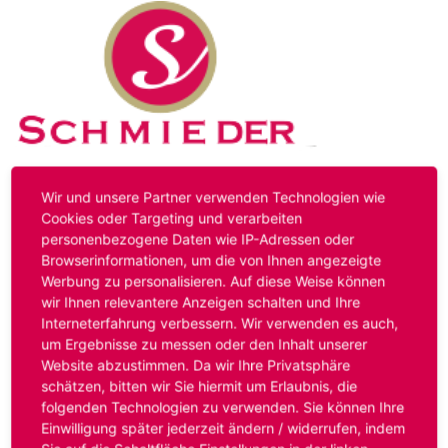
Kontakt
Impressum
Datenschutz
Wir und unsere Partner verwenden Technologien wie
Cookies oder Targeting und verarbeiten
personenbezogene Daten wie IP-Adressen oder
Hinweis:
Das von ihnen aufgerufene Stellenangebot ist
Browserinformationen, um die von Ihnen angezeigte
bereits ausgelaufen. Alternative Stellenanzeigen finden
Werbung zu personalisieren. Auf diese Weise können
Sie unter:
www.schmieder-personal.de/stellenangebote
.
wir Ihnen relevantere Anzeigen schalten und Ihre
Oder Sie bewerben sich
initiativ
und wir suchen für Sie
Interneterfahrung verbessern. Wir verwenden es auch,
passende Stellenangebote.
um Ergebnisse zu messen oder den Inhalt unserer
Website abzustimmen. Da wir Ihre Privatsphäre
schätzen, bitten wir Sie hiermit um Erlaubnis, die
folgenden Technologien zu verwenden. Sie können Ihre
Anmelden
Einwilligung später jederzeit ändern / widerrufen, indem