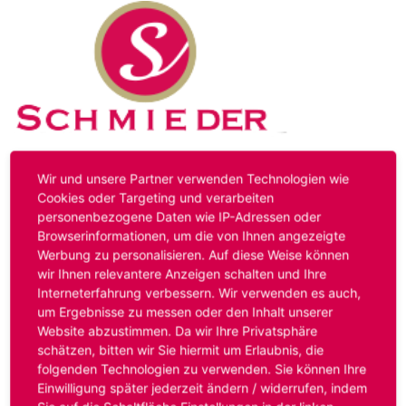
Kontakt
Impressum
Datenschutz
Wir und unsere Partner verwenden Technologien wie
Cookies oder Targeting und verarbeiten
personenbezogene Daten wie IP-Adressen oder
Hinweis:
Das von ihnen aufgerufene Stellenangebot ist
Browserinformationen, um die von Ihnen angezeigte
bereits ausgelaufen. Alternative Stellenanzeigen finden
Werbung zu personalisieren. Auf diese Weise können
Sie unter:
www.schmieder-personal.de/stellenangebote
.
wir Ihnen relevantere Anzeigen schalten und Ihre
Oder Sie bewerben sich
initiativ
und wir suchen für Sie
Interneterfahrung verbessern. Wir verwenden es auch,
passende Stellenangebote.
um Ergebnisse zu messen oder den Inhalt unserer
Website abzustimmen. Da wir Ihre Privatsphäre
schätzen, bitten wir Sie hiermit um Erlaubnis, die
folgenden Technologien zu verwenden. Sie können Ihre
Anmelden
Einwilligung später jederzeit ändern / widerrufen, indem