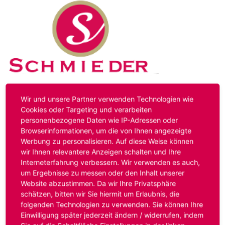
Kontakt
Impressum
Datenschutz
Wir und unsere Partner verwenden Technologien wie
Cookies oder Targeting und verarbeiten
personenbezogene Daten wie IP-Adressen oder
Hinweis:
Das von ihnen aufgerufene Stellenangebot ist
Browserinformationen, um die von Ihnen angezeigte
bereits ausgelaufen. Alternative Stellenanzeigen finden
Werbung zu personalisieren. Auf diese Weise können
Sie unter:
www.schmieder-personal.de/stellenangebote
.
wir Ihnen relevantere Anzeigen schalten und Ihre
Oder Sie bewerben sich
initiativ
und wir suchen für Sie
Interneterfahrung verbessern. Wir verwenden es auch,
passende Stellenangebote.
um Ergebnisse zu messen oder den Inhalt unserer
Website abzustimmen. Da wir Ihre Privatsphäre
schätzen, bitten wir Sie hiermit um Erlaubnis, die
folgenden Technologien zu verwenden. Sie können Ihre
Anmelden
Einwilligung später jederzeit ändern / widerrufen, indem