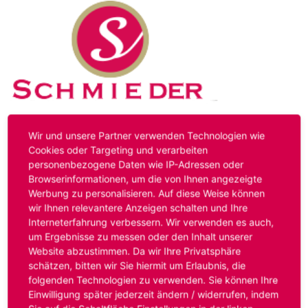
Kontakt
Impressum
Datenschutz
Wir und unsere Partner verwenden Technologien wie
Cookies oder Targeting und verarbeiten
personenbezogene Daten wie IP-Adressen oder
Hinweis:
Das von ihnen aufgerufene Stellenangebot ist
Browserinformationen, um die von Ihnen angezeigte
bereits ausgelaufen. Alternative Stellenanzeigen finden
Werbung zu personalisieren. Auf diese Weise können
Sie unter:
www.schmieder-personal.de/stellenangebote
.
wir Ihnen relevantere Anzeigen schalten und Ihre
Oder Sie bewerben sich
initiativ
und wir suchen für Sie
Interneterfahrung verbessern. Wir verwenden es auch,
passende Stellenangebote.
um Ergebnisse zu messen oder den Inhalt unserer
Website abzustimmen. Da wir Ihre Privatsphäre
schätzen, bitten wir Sie hiermit um Erlaubnis, die
folgenden Technologien zu verwenden. Sie können Ihre
Anmelden
Einwilligung später jederzeit ändern / widerrufen, indem