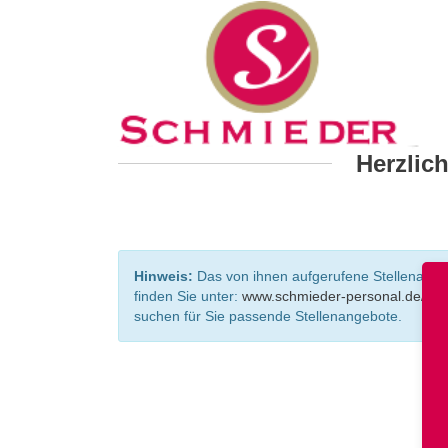
Herzlic
Hinweis:
Das von ihnen aufgerufene Stellenangebo
finden Sie unter:
www.schmieder-personal.de/ste
suchen für Sie passende Stellenangebote.