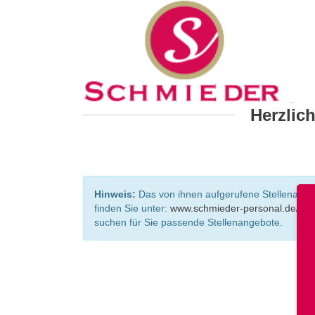
Herzlic
Hinweis:
Das von ihnen aufgerufene Stellenangebo
finden Sie unter:
www.schmieder-personal.de/ste
suchen für Sie passende Stellenangebote.