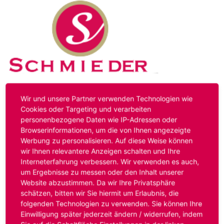
Kontakt
Impressum
Datenschutz
Wir und unsere Partner verwenden Technologien wie
Cookies oder Targeting und verarbeiten
personenbezogene Daten wie IP-Adressen oder
Hinweis:
Das von ihnen aufgerufene Stellenangebot ist
Browserinformationen, um die von Ihnen angezeigte
bereits ausgelaufen. Alternative Stellenanzeigen finden
Werbung zu personalisieren. Auf diese Weise können
Sie unter:
www.schmieder-personal.de/stellenangebote
.
wir Ihnen relevantere Anzeigen schalten und Ihre
Oder Sie bewerben sich
initiativ
und wir suchen für Sie
Interneterfahrung verbessern. Wir verwenden es auch,
passende Stellenangebote.
um Ergebnisse zu messen oder den Inhalt unserer
Website abzustimmen. Da wir Ihre Privatsphäre
schätzen, bitten wir Sie hiermit um Erlaubnis, die
folgenden Technologien zu verwenden. Sie können Ihre
Anmelden
Einwilligung später jederzeit ändern / widerrufen, indem