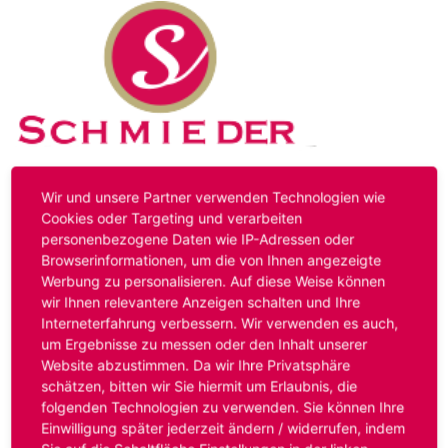
Kontakt
Impressum
Datenschutz
Wir und unsere Partner verwenden Technologien wie
Cookies oder Targeting und verarbeiten
personenbezogene Daten wie IP-Adressen oder
Hinweis:
Das von ihnen aufgerufene Stellenangebot ist
Browserinformationen, um die von Ihnen angezeigte
bereits ausgelaufen. Alternative Stellenanzeigen finden
Werbung zu personalisieren. Auf diese Weise können
Sie unter:
www.schmieder-personal.de/stellenangebote
.
wir Ihnen relevantere Anzeigen schalten und Ihre
Oder Sie bewerben sich
initiativ
und wir suchen für Sie
Interneterfahrung verbessern. Wir verwenden es auch,
passende Stellenangebote.
um Ergebnisse zu messen oder den Inhalt unserer
Website abzustimmen. Da wir Ihre Privatsphäre
schätzen, bitten wir Sie hiermit um Erlaubnis, die
folgenden Technologien zu verwenden. Sie können Ihre
Anmelden
Einwilligung später jederzeit ändern / widerrufen, indem