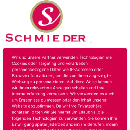
Kontakt
Impressum
Datenschutz
Wir und unsere Partner verwenden Technologien wie
Cookies oder Targeting und verarbeiten
personenbezogene Daten wie IP-Adressen oder
Hinweis:
Das von ihnen aufgerufene Stellenangebot ist
Browserinformationen, um die von Ihnen angezeigte
bereits ausgelaufen. Alternative Stellenanzeigen finden
Werbung zu personalisieren. Auf diese Weise können
Sie unter:
www.schmieder-personal.de/stellenangebote
.
wir Ihnen relevantere Anzeigen schalten und Ihre
Oder Sie bewerben sich
initiativ
und wir suchen für Sie
Interneterfahrung verbessern. Wir verwenden es auch,
passende Stellenangebote.
um Ergebnisse zu messen oder den Inhalt unserer
Website abzustimmen. Da wir Ihre Privatsphäre
schätzen, bitten wir Sie hiermit um Erlaubnis, die
folgenden Technologien zu verwenden. Sie können Ihre
Anmelden
Einwilligung später jederzeit ändern / widerrufen, indem