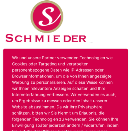
Kontakt
Impressum
Datenschutz
Wir und unsere Partner verwenden Technologien wie
Cookies oder Targeting und verarbeiten
personenbezogene Daten wie IP-Adressen oder
Hinweis:
Das von ihnen aufgerufene Stellenangebot ist
Browserinformationen, um die von Ihnen angezeigte
bereits ausgelaufen. Alternative Stellenanzeigen finden
Werbung zu personalisieren. Auf diese Weise können
Sie unter:
www.schmieder-personal.de/stellenangebote
.
wir Ihnen relevantere Anzeigen schalten und Ihre
Oder Sie bewerben sich
initiativ
und wir suchen für Sie
Interneterfahrung verbessern. Wir verwenden es auch,
passende Stellenangebote.
um Ergebnisse zu messen oder den Inhalt unserer
Website abzustimmen. Da wir Ihre Privatsphäre
schätzen, bitten wir Sie hiermit um Erlaubnis, die
folgenden Technologien zu verwenden. Sie können Ihre
Anmelden
Einwilligung später jederzeit ändern / widerrufen, indem