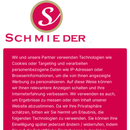
Kontakt
Impressum
Datenschutz
Wir und unsere Partner verwenden Technologien wie
Cookies oder Targeting und verarbeiten
personenbezogene Daten wie IP-Adressen oder
Hinweis:
Das von ihnen aufgerufene Stellenangebot ist
Browserinformationen, um die von Ihnen angezeigte
bereits ausgelaufen. Alternative Stellenanzeigen finden
Werbung zu personalisieren. Auf diese Weise können
Sie unter:
www.schmieder-personal.de/stellenangebote
.
wir Ihnen relevantere Anzeigen schalten und Ihre
Oder Sie bewerben sich
initiativ
und wir suchen für Sie
Interneterfahrung verbessern. Wir verwenden es auch,
passende Stellenangebote.
um Ergebnisse zu messen oder den Inhalt unserer
Website abzustimmen. Da wir Ihre Privatsphäre
schätzen, bitten wir Sie hiermit um Erlaubnis, die
folgenden Technologien zu verwenden. Sie können Ihre
Anmelden
Einwilligung später jederzeit ändern / widerrufen, indem