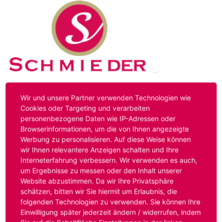
Kontakt
Impressum
Datenschutz
Wir und unsere Partner verwenden Technologien wie
Cookies oder Targeting und verarbeiten
personenbezogene Daten wie IP-Adressen oder
Hinweis:
Das von ihnen aufgerufene Stellenangebot ist
Browserinformationen, um die von Ihnen angezeigte
bereits ausgelaufen. Alternative Stellenanzeigen finden
Werbung zu personalisieren. Auf diese Weise können
Sie unter:
www.schmieder-personal.de/stellenangebote
.
wir Ihnen relevantere Anzeigen schalten und Ihre
Oder Sie bewerben sich
initiativ
und wir suchen für Sie
Interneterfahrung verbessern. Wir verwenden es auch,
passende Stellenangebote.
um Ergebnisse zu messen oder den Inhalt unserer
Website abzustimmen. Da wir Ihre Privatsphäre
schätzen, bitten wir Sie hiermit um Erlaubnis, die
folgenden Technologien zu verwenden. Sie können Ihre
Anmelden
Einwilligung später jederzeit ändern / widerrufen, indem