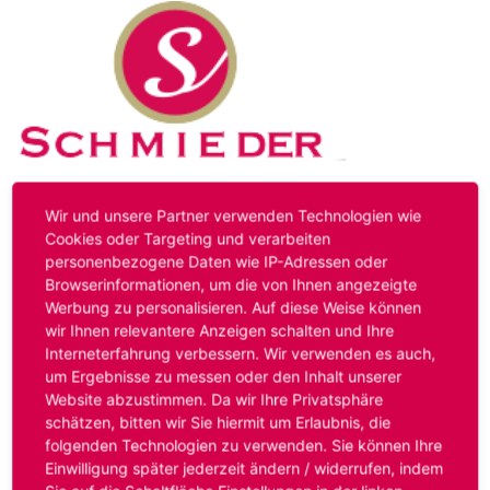
Kontakt
Impressum
Datenschutz
Wir und unsere Partner verwenden Technologien wie
Cookies oder Targeting und verarbeiten
personenbezogene Daten wie IP-Adressen oder
Hinweis:
Das von ihnen aufgerufene Stellenangebot ist
Browserinformationen, um die von Ihnen angezeigte
bereits ausgelaufen. Alternative Stellenanzeigen finden
Werbung zu personalisieren. Auf diese Weise können
Sie unter:
www.schmieder-personal.de/stellenangebote
.
wir Ihnen relevantere Anzeigen schalten und Ihre
Oder Sie bewerben sich
initiativ
und wir suchen für Sie
Interneterfahrung verbessern. Wir verwenden es auch,
passende Stellenangebote.
um Ergebnisse zu messen oder den Inhalt unserer
Website abzustimmen. Da wir Ihre Privatsphäre
schätzen, bitten wir Sie hiermit um Erlaubnis, die
folgenden Technologien zu verwenden. Sie können Ihre
Anmelden
Einwilligung später jederzeit ändern / widerrufen, indem