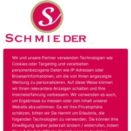
Kontakt
Impressum
Datenschutz
Wir und unsere Partner verwenden Technologien wie
Cookies oder Targeting und verarbeiten
personenbezogene Daten wie IP-Adressen oder
Hinweis:
Das von ihnen aufgerufene Stellenangebot ist
Browserinformationen, um die von Ihnen angezeigte
bereits ausgelaufen. Alternative Stellenanzeigen finden
Werbung zu personalisieren. Auf diese Weise können
Sie unter:
www.schmieder-personal.de/stellenangebote
.
wir Ihnen relevantere Anzeigen schalten und Ihre
Oder Sie bewerben sich
initiativ
und wir suchen für Sie
Interneterfahrung verbessern. Wir verwenden es auch,
passende Stellenangebote.
um Ergebnisse zu messen oder den Inhalt unserer
Website abzustimmen. Da wir Ihre Privatsphäre
schätzen, bitten wir Sie hiermit um Erlaubnis, die
folgenden Technologien zu verwenden. Sie können Ihre
Anmelden
Einwilligung später jederzeit ändern / widerrufen, indem