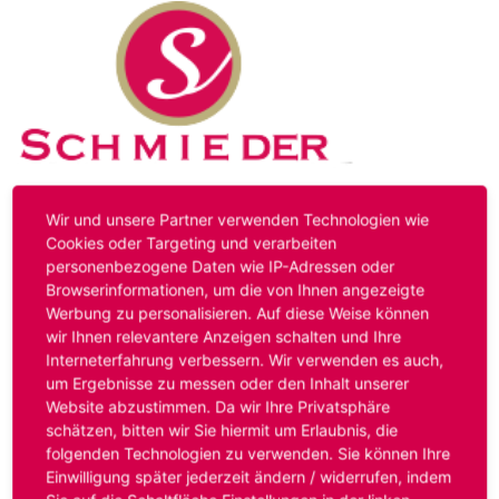
Kontakt
Impressum
Datenschutz
Wir und unsere Partner verwenden Technologien wie
Cookies oder Targeting und verarbeiten
personenbezogene Daten wie IP-Adressen oder
Hinweis:
Das von ihnen aufgerufene Stellenangebot ist
Browserinformationen, um die von Ihnen angezeigte
bereits ausgelaufen. Alternative Stellenanzeigen finden
Werbung zu personalisieren. Auf diese Weise können
Sie unter:
www.schmieder-personal.de/stellenangebote
.
wir Ihnen relevantere Anzeigen schalten und Ihre
Oder Sie bewerben sich
initiativ
und wir suchen für Sie
Interneterfahrung verbessern. Wir verwenden es auch,
passende Stellenangebote.
um Ergebnisse zu messen oder den Inhalt unserer
Website abzustimmen. Da wir Ihre Privatsphäre
schätzen, bitten wir Sie hiermit um Erlaubnis, die
folgenden Technologien zu verwenden. Sie können Ihre
Anmelden
Einwilligung später jederzeit ändern / widerrufen, indem