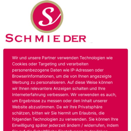
Kontakt
Impressum
Datenschutz
Wir und unsere Partner verwenden Technologien wie
Cookies oder Targeting und verarbeiten
personenbezogene Daten wie IP-Adressen oder
Hinweis:
Das von ihnen aufgerufene Stellenangebot ist
Browserinformationen, um die von Ihnen angezeigte
bereits ausgelaufen. Alternative Stellenanzeigen finden
Werbung zu personalisieren. Auf diese Weise können
Sie unter:
www.schmieder-personal.de/stellenangebote
.
wir Ihnen relevantere Anzeigen schalten und Ihre
Oder Sie bewerben sich
initiativ
und wir suchen für Sie
Interneterfahrung verbessern. Wir verwenden es auch,
passende Stellenangebote.
um Ergebnisse zu messen oder den Inhalt unserer
Website abzustimmen. Da wir Ihre Privatsphäre
schätzen, bitten wir Sie hiermit um Erlaubnis, die
folgenden Technologien zu verwenden. Sie können Ihre
Anmelden
Einwilligung später jederzeit ändern / widerrufen, indem