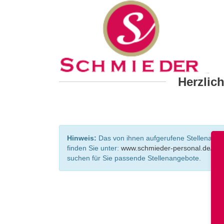
Herzlic
Hinweis:
Das von ihnen aufgerufene Stellenangebo
finden Sie unter:
www.schmieder-personal.de/ste
suchen für Sie passende Stellenangebote.