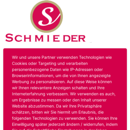
Kontakt
Impressum
Datenschutz
Wir und unsere Partner verwenden Technologien wie
Cookies oder Targeting und verarbeiten
personenbezogene Daten wie IP-Adressen oder
Hinweis:
Das von ihnen aufgerufene Stellenangebot ist
Browserinformationen, um die von Ihnen angezeigte
bereits ausgelaufen. Alternative Stellenanzeigen finden
Werbung zu personalisieren. Auf diese Weise können
Sie unter:
www.schmieder-personal.de/stellenangebote
.
wir Ihnen relevantere Anzeigen schalten und Ihre
Oder Sie bewerben sich
initiativ
und wir suchen für Sie
Interneterfahrung verbessern. Wir verwenden es auch,
passende Stellenangebote.
um Ergebnisse zu messen oder den Inhalt unserer
Website abzustimmen. Da wir Ihre Privatsphäre
schätzen, bitten wir Sie hiermit um Erlaubnis, die
folgenden Technologien zu verwenden. Sie können Ihre
Anmelden
Einwilligung später jederzeit ändern / widerrufen, indem